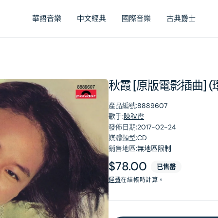
華語音樂
中文經典
國際音樂
古典爵士
秋霞 [原版電影插曲] 
產品編號:
8889607
歌手:
陳秋霞
發佈日期:
2017-02-24
媒體類型:
CD
銷售地區:
無地區限制
原
$78.00
已售罄
價
運費
在結帳時計算。