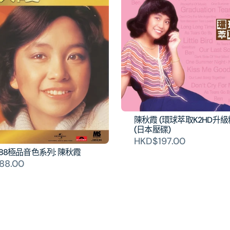
陳秋霞 (環球萃取K2HD升級
(日本壓碟)
HKD$197.00
88極品音色系列: 陳秋霞
88.00