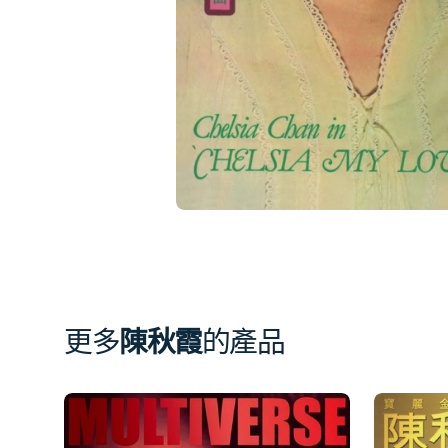
相
簿
中
開
啟
第
1
張
圖
片
更多
陳秋霞
的產品