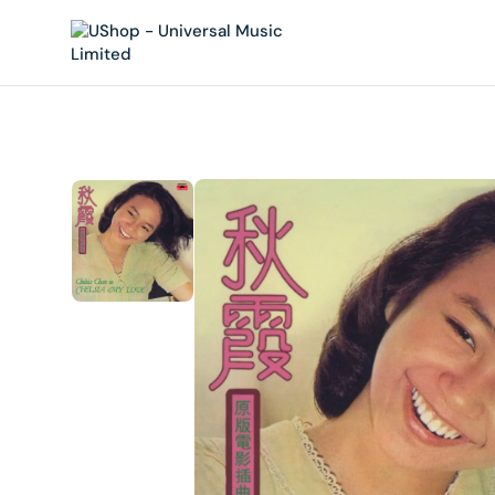
內
容
在