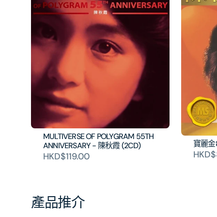
MULTIVERSE OF POLYGRAM 55TH
寶麗金
ANNIVERSARY - 陳秋霞 (2CD)
HKD$
HKD$119.00
產品推介