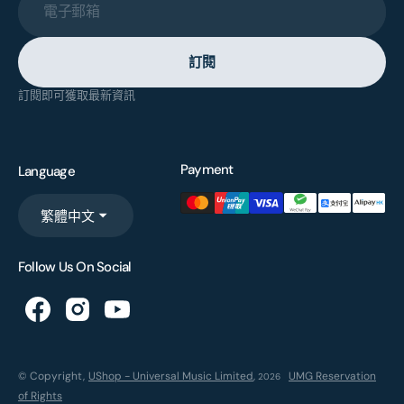
電子郵箱
訂閱
訂閱即可獲取最新資訊
Payment
Language
繁體中文
Follow Us On Social
© Copyright,
UShop - Universal Music Limited
,
UMG Reservation
2026
of Rights