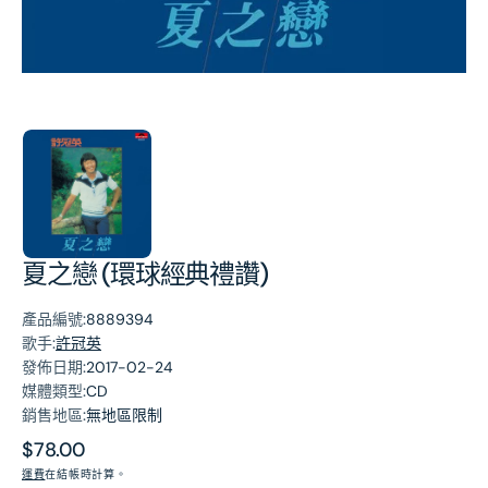
第
1
張
圖
片
夏之戀 (環球經典禮讚)
產品編號:
8889394
歌手:
許冠英
發佈日期:
2017-02-24
媒體類型:
CD
銷售地區:
無地區限制
原
$78.00
價
運費
在結帳時計算。