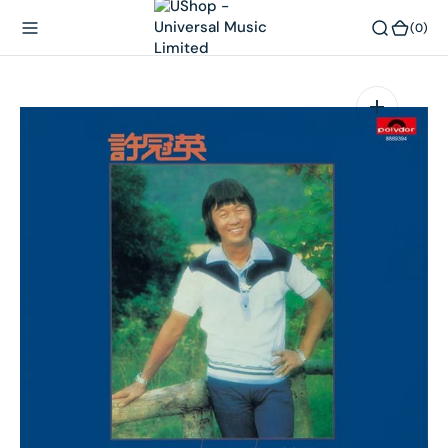
內
(0)
(0)
容
在
相
簿
中
開
啟