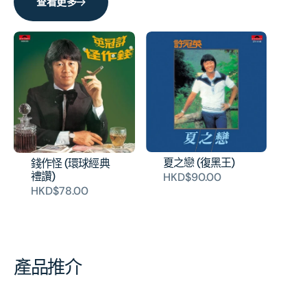
查看更多
量
量
夏之戀 (復黑王)
錢作怪 (環球經典
禮讚)
HKD$90.00
HKD$78.00
產品推介