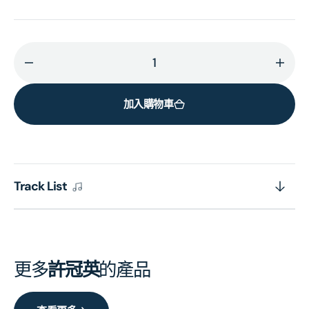
減
增
少
加
加入購物車
夏
夏
之
之
戀
戀
(環
(環
球
球
Track List
經
經
典
典
禮
禮
讚)
讚)
更多
許冠英
的產品
的
的
數
數