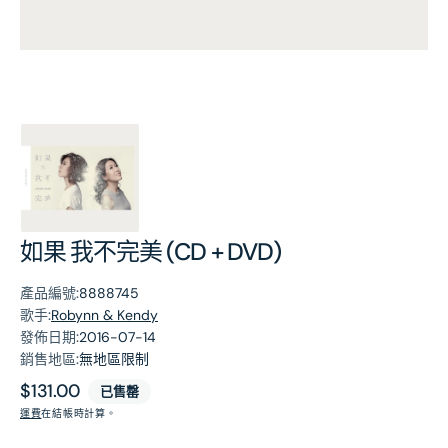
第
1
張
圖
片
如果 我不完美 (CD + DVD)
產品編號:
8888745
歌手:
Robynn & Kendy
發佈日期:
2016-07-14
銷售地區:
無地區限制
原
$131.00
已售罄
價
運費
在結帳時計算。