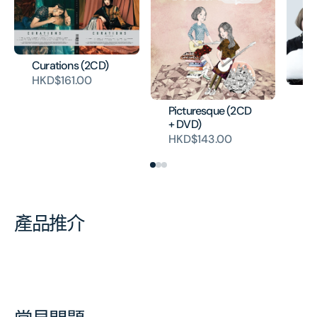
Curations (2CD)
HKD$161.00
Sa
H
Picturesque (2CD
+ DVD)
HKD$143.00
產品推介