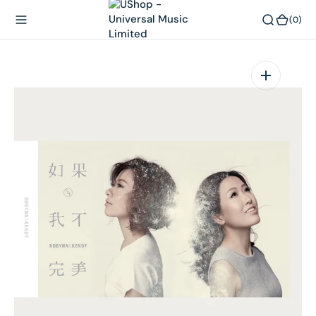
內
(0)
(0)
容
在
相
簿
中
開
啟