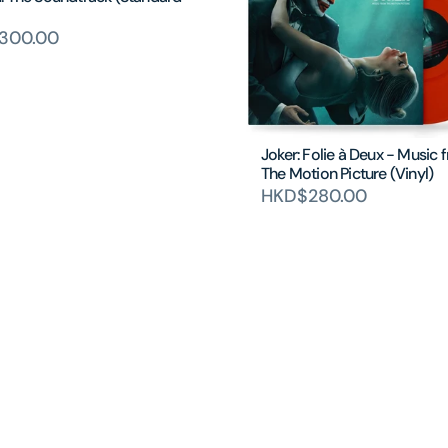
300.00
Joker: Folie à Deux - Music 
The Motion Picture (Vinyl)
HKD$280.00