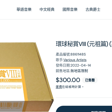
華語音樂
中文經典
國際音樂
古典爵士
環球秘賞VIII (元祖篇)
產品編號:
8861148S
歌手:
Various Artists
發佈日期:
2022-04-14
銷售地區:
無地區限制
原
$300.00
已售罄
價
運費
在結帳時計算。