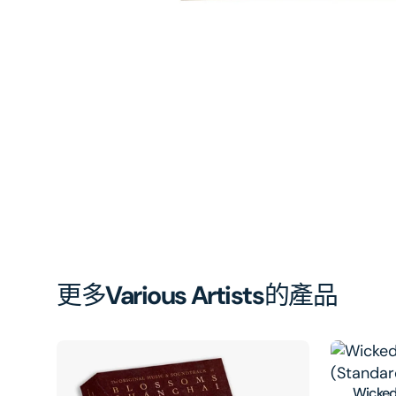
啟
第
1
張
圖
片
更多
Various Artists
的產品
Wicked