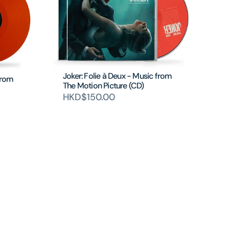
Joker: Folie à Deux - Music from
from
The Motion Picture (CD)
HKD$150.00