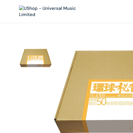
內
容
在
相
簿
中
開