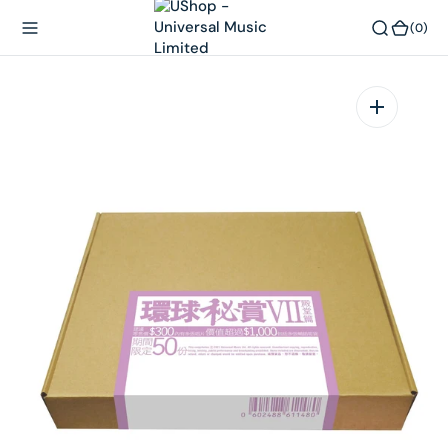
內
(0)
(0)
容
在
相
簿
中
開
啟