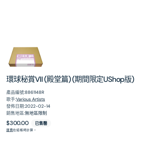
第
1
張
圖
片
環球秘賞VII (殿堂篇) (期間限定UShop版)
產品編號:
8861148R
歌手:
Various Artists
發佈日期:
2022-02-14
銷售地區:
無地區限制
原
$300.00
已售罄
價
運費
在結帳時計算。