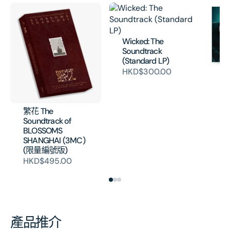
Wicked: The
Soundtrack
(Standard LP)
HKD$300.00
Jo
- 
Mo
(V
繁花 The
H
Soundtrack of
BLOSSOMS
SHANGHAI (3MC)
(限量編號版)
HKD$495.00
產品推介