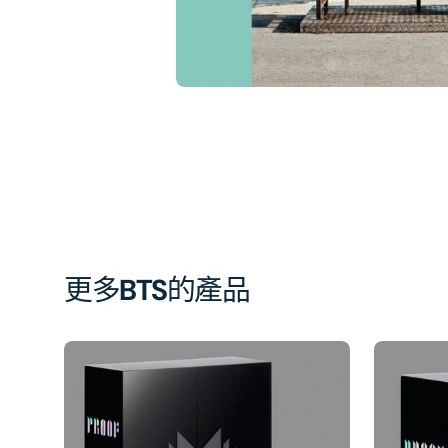
開
啟
第
1
張
圖
片
更多
BTS
的產品