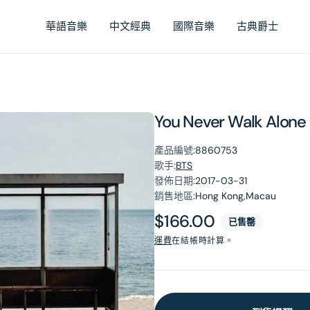
華語音樂
中文經典
國際音樂
古典爵士
You Never Walk Alone 
產品編號:
8860753
歌手:
BTS
發佈日期:
2017-03-31
銷售地區:
Hong Kong,Macau
原
$166.00
已售罄
價
運費
在結帳時計算。