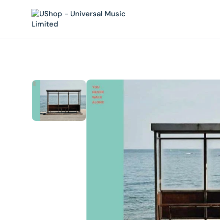
內
容
在
相
簿
中