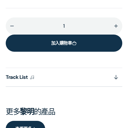
減
增
少
加
加入購物車
環
環
球
球
經
經
典
典
禮
禮
Track List
讚
讚
(3in1)
(3in1
-
-
黎
黎
更多
黎明
的產品
明
明
的
的