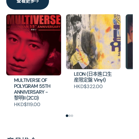
數
數
查看更多
量
量
LEON (日本進口生
我
産限定盤 Vinyl)
口
MULTIVERSE OF
Vi
POLYGRAM 55TH
HKD$322.00
ANNIVERSARY -
H
黎明II (2CD)
HKD$119.00