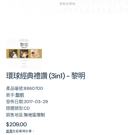
第
1
張
圖
片
環球經典禮讚 (3in1) - 黎明
產品編號:
8860700
歌手:
黎明
發佈日期:
2017-03-29
媒體類型:
CD
銷售地區:
無地區限制
原
$209.00
價
運費
在結帳時計算。