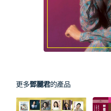
相
簿
中
開
啟
第
1
張
圖
片
更多
鄧麗君
的產品