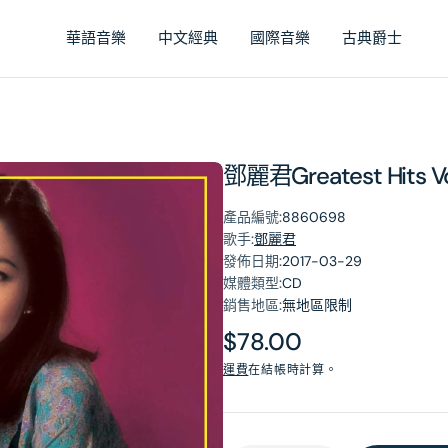
華語音樂
中文經典
國際音樂
古典爵士
鄧麗君Greatest Hits
產品編號:
8860698
歌手:
鄧麗君
發佈日期:
2017-03-29
媒體類型:
CD
銷售地區:
無地區限制
原
$78.00
價
運費
在結帳時計算。