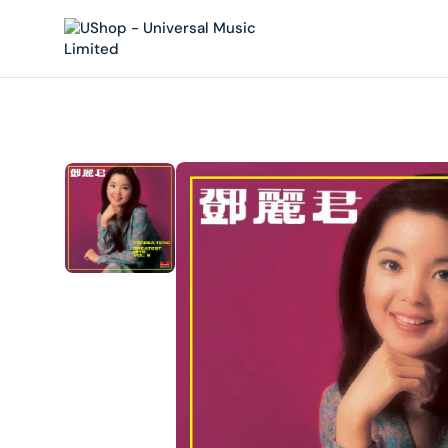
內
容
在