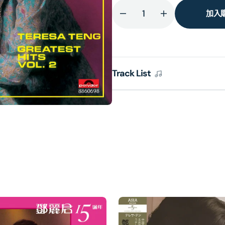
加入
減
增
少
加
鄧
鄧
麗
麗
Track List
君
君
Greatest
Greatest
Hits
Hits
Vol.2
Vol.2
(環
(環
球
球
經
經
典
典
禮
禮
讚)
讚)
的
的
數
數