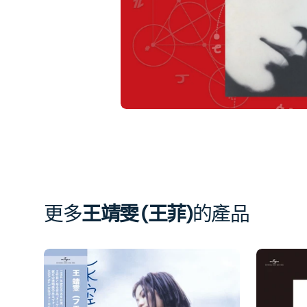
簿
中
開
啟
第
1
張
圖
片
更多
王靖雯 (王菲)
的產品