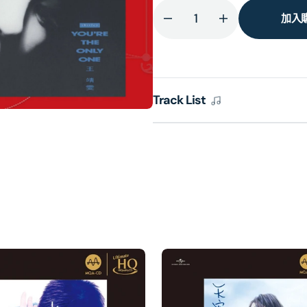
加入
減
增
少
加
You&#39;re
You&#39;re
The
The
Only
Only
Track List
One
One
[蜚
[蜚
聲
聲
環
環
球
球
系
系
列]
列]
(日
(日
本
本
壓
壓
碟)
碟)