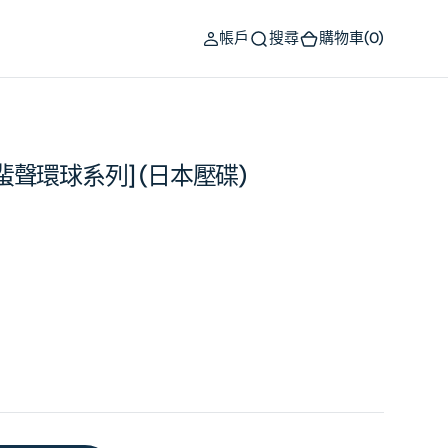
(0)
帳戶
搜尋
購物車
(0)
One [蜚聲環球系列] (日本壓碟)