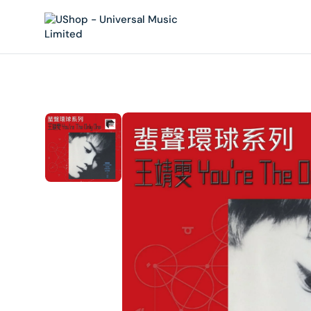
內
容
在
相