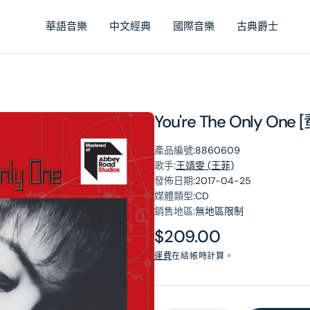
華語音樂
中文經典
國際音樂
古典爵士
You're The Only 
產品編號:
8860609
歌手:
王靖雯 (王菲)
發佈日期:
2017-04-25
媒體類型:
CD
銷售地區:
無地區限制
原
$209.00
價
運費
在結帳時計算。