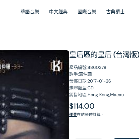
華語音樂
中文經典
國際音樂
古典爵士
皇后區的皇后 (台灣版
產品編號:
8860378
歌手:
葛仲珊
發佈日期:
2017-01-26
媒體類型:
CD
銷售地區:
Hong Kong,Macau
原
$114.00
價
運費
在結帳時計算。