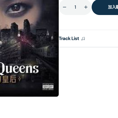
加入
減
增
少
加
皇
皇
后
后
Track List
區
區
的
的
皇
皇
后
后
(台
(台
灣
灣
版)
版)
的
的
數
數
量
量