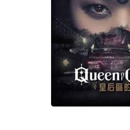
在
相
簿
中
開
啟
第
1
張
圖
片