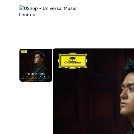
內
容
在