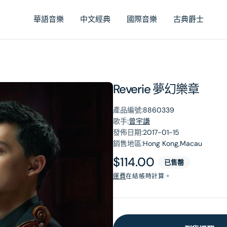
華語音樂
中文經典
國際音樂
古典爵士
Reverie 夢幻樂章
產品編號:
8860339
歌手:
曾宇謙
發佈日期:
2017-01-15
銷售地區:
Hong Kong,Macau
原
$114.00
已售罄
價
運費
在結帳時計算。