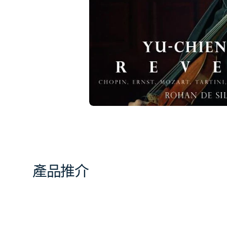
相
簿
中
開
啟
第
1
張
圖
片
產品推介