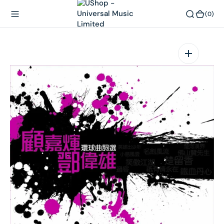
內
(0)
(0)
容
在
相
簿
中
開
啟