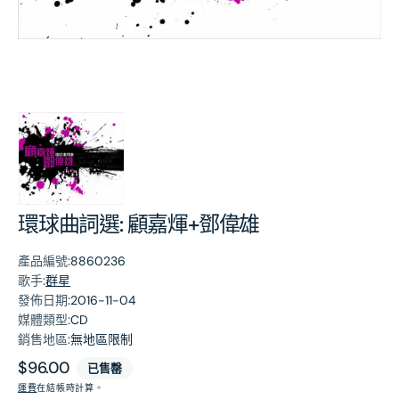
第
1
張
圖
片
環球曲詞選: 顧嘉煇+鄧偉雄
產品編號:
8860236
歌手:
群星
發佈日期:
2016-11-04
媒體類型:
CD
銷售地區:
無地區限制
原
$96.00
已售罄
價
運費
在結帳時計算。