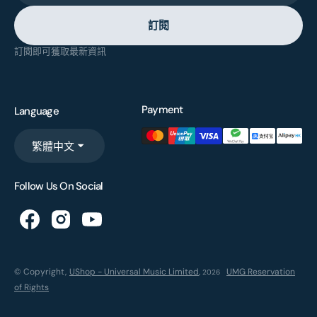
訂閱
訂閱即可獲取最新資訊
Payment
Language
繁體中文
Follow Us On Social
© Copyright,
UShop - Universal Music Limited
,
UMG Reservation
2026
of Rights