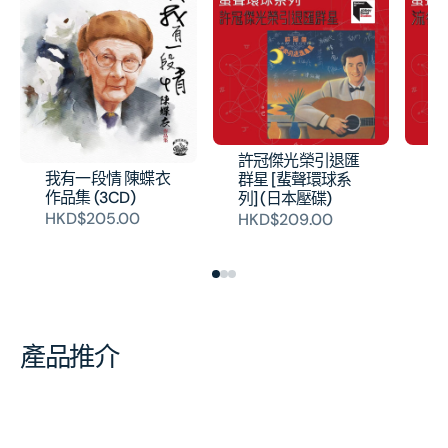
許冠傑光榮引退匯
流
我有一段情 陳蝶衣
群星 [蜚聲環球系
球
作品集 (3CD)
列] (日本壓碟)
H
HKD$205.00
HKD$209.00
產品推介