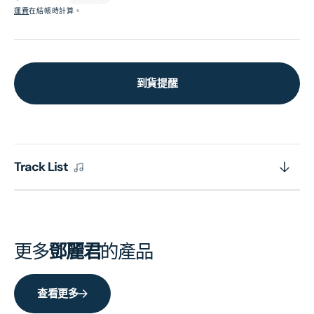
價
運費
在結帳時計算。
到貨提醒
Track List
更多
鄧麗君
的產品
查看更多