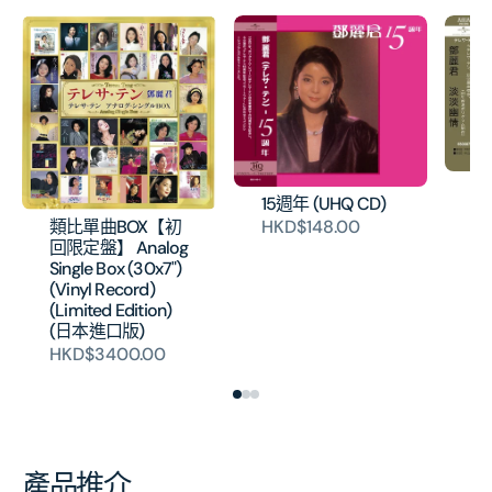
淡
15週年 (UHQ CD)
片
類比單曲BOX【初
HKD$148.00
H
回限定盤】 Analog
Single Box (30x7")
(Vinyl Record)
(Limited Edition)
(日本進口版)
HKD$3400.00
產品推介