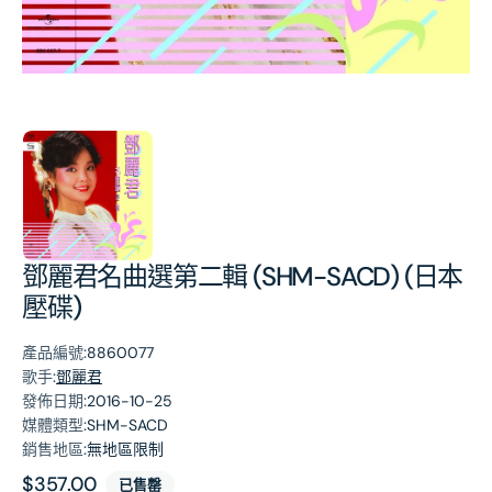
第
1
張
圖
片
鄧麗君名曲選第二輯 (SHM-SACD) (日本
壓碟)
產品編號:
8860077
歌手:
鄧麗君
發佈日期:
2016-10-25
媒體類型:
SHM-SACD
銷售地區:
無地區限制
原
$357.00
已售罄