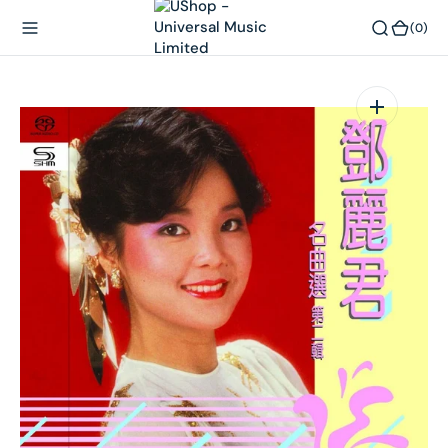
內
(0)
(0)
容
在
相
簿
中
開
啟