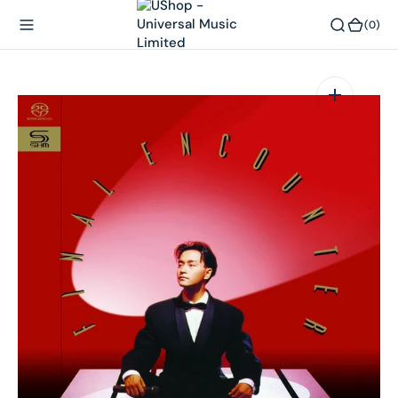
內
(0)
(0)
容
在
相
簿
中
開
啟