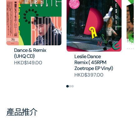
Dance & Remix
(UHQ CD)
Leslie Dance
Le
Remix ( 45RPM
45
HKD$149.00
Zoetrope EP Vinyl)
EP
HKD$397.00
H
產品推介