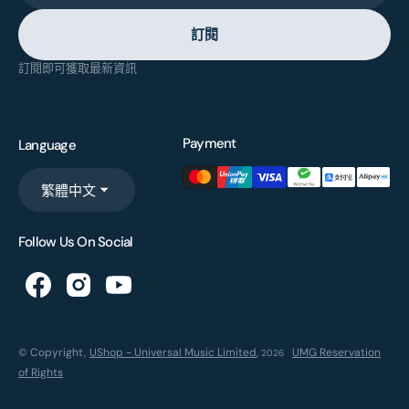
訂閱
訂閱即可獲取最新資訊
Payment
Language
繁體中文
Follow Us On Social
© Copyright,
UShop - Universal Music Limited
,
UMG Reservation
2026
of Rights