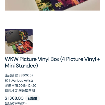
第
1
張
圖
片
WKW Picture Vinyl Box (4 Picture Vinyl +
Mini Standee)
產品編號:
8860057
歌手:
Various Artists
發佈日期:
2016-12-20
銷售地區:
無地區限制
原
$1,368.00
已售罄
價
運費
在結帳時計算。