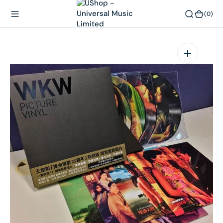
內
(0)
(0)
容
在
相
簿
中
開
啟