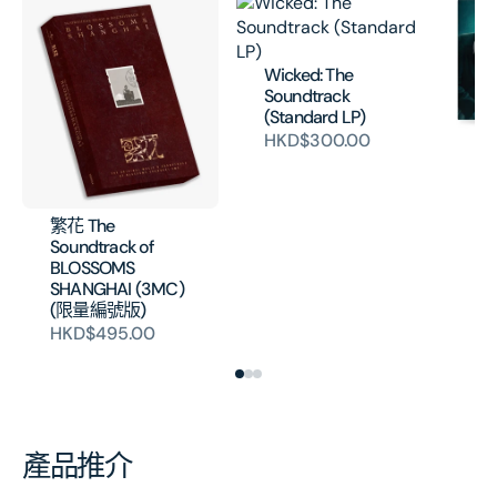
Wicked: The
Soundtrack
(Standard LP)
HKD$300.00
Jo
- 
Mo
(V
繁花 The
H
Soundtrack of
BLOSSOMS
SHANGHAI (3MC)
(限量編號版)
HKD$495.00
產品推介