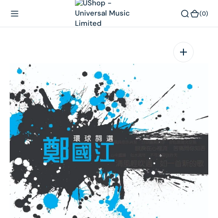
內
(0)
(0)
容
在
相
簿
中
開
啟