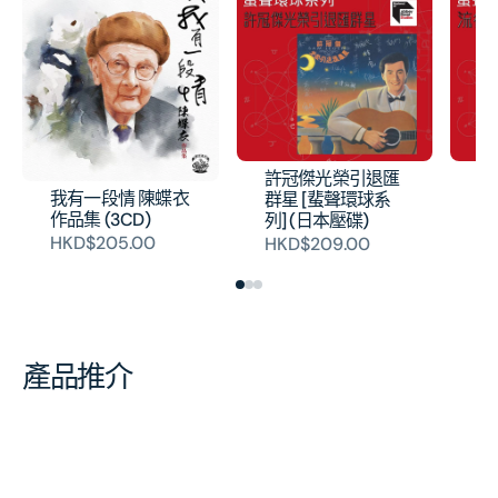
許冠傑光榮引退匯
流
我有一段情 陳蝶衣
群星 [蜚聲環球系
球
作品集 (3CD)
列] (日本壓碟)
H
HKD$205.00
HKD$209.00
產品推介