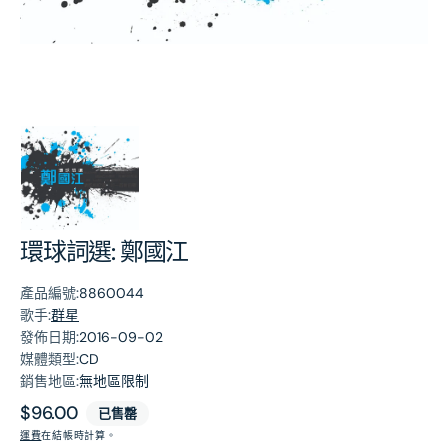
第
1
張
圖
片
環球詞選: 鄭國江
產品編號:
8860044
歌手:
群星
發佈日期:
2016-09-02
媒體類型:
CD
銷售地區:
無地區限制
原
$96.00
已售罄
價
運費
在結帳時計算。