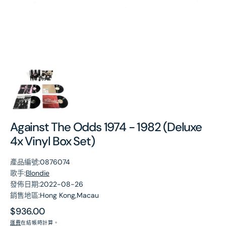
第
1
張
圖
片
Against The Odds 1974 - 1982 (Deluxe
4x Vinyl Box Set)
產品編號:
0876074
歌手:
Blondie
發佈日期:
2022-08-26
銷售地區:
Hong Kong,Macau
原
$936.00
價
運費
在結帳時計算。