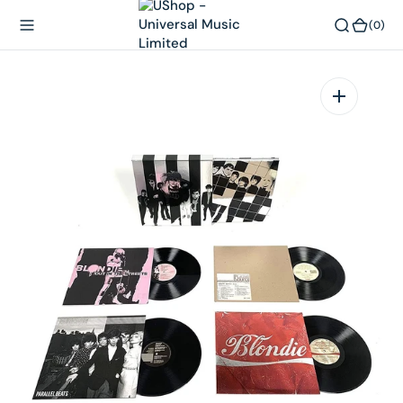
內
(0)
(0)
容
在
相
簿
中
開
啟