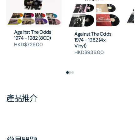
數
數
量
量
Ag
Against The Odds
Against The Odds
19
1974 - 1982 (8CD)
1974 - 1982 (4x
Re
HKD$726.00
Vinyl)
H
HKD$936.00
產品推介