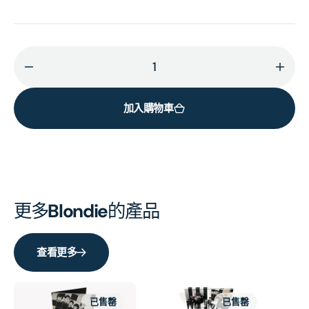
減
增
少
加
加入購物車
Against
Agai
The
The
Odds
Odd
1974
1974
-
-
1982
1982
更多
Blondie
的產品
(Deluxe
(Del
4x
4x
Vinyl
Vinyl
查看更多
Box
Box
Set)
Set)
的
的
已售罄
已售罄