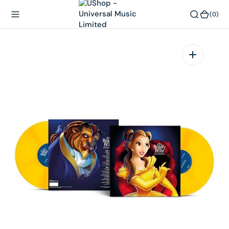
內
(0)
(0)
容
在
相
簿
中
開
啟