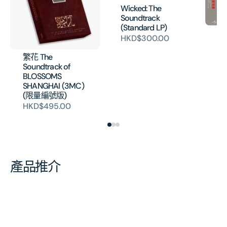
Wicked: The
Soundtrack
(Standard LP)
寶
HKD$300.00
世
[
繁花 The
H
Soundtrack of
BLOSSOMS
SHANGHAI (3MC)
(限量編號版)
HKD$495.00
產品推介