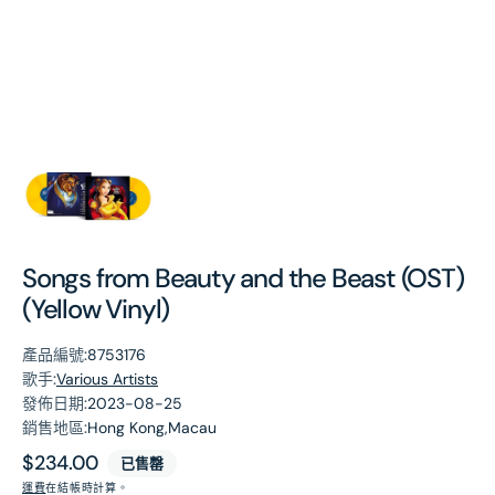
第
1
張
圖
片
Songs from Beauty and the Beast (OST)
(Yellow Vinyl)
產品編號:
8753176
歌手:
Various Artists
發佈日期:
2023-08-25
銷售地區:
Hong Kong,Macau
原
$234.00
已售罄
價
運費
在結帳時計算。