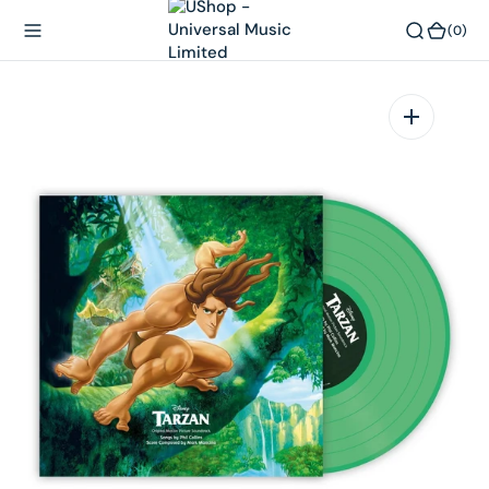
內
(0)
(0)
容
在
相
簿
中
開
啟