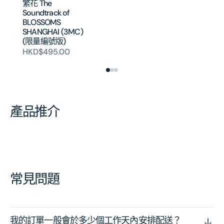
繁花 The
H
Soundtrack of
BLOSSOMS
SHANGHAI (3MC)
(限量編號版)
HKD$495.00
產品推介
常見問題
我的訂單一般會於多少個工作天內安排配送？