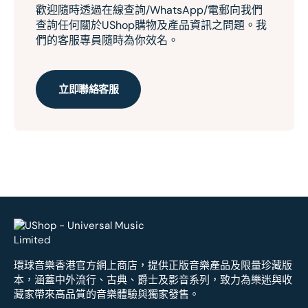
歡迎隨時透過在線查詢/WhatsApp/電郵向我們
查詢任何關於UShop購物及產品資訊之問題。我
們的客服專員隨時為你效名。
立即聯絡客服
環球音樂香港官方網上商店，提供正版音樂產品及限量珍藏版
本，涵蓋中外流行、古典、爵士及影音系列，致力為樂迷與收
藏家帶來高品質的音樂體驗與獨家發售。