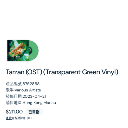
第
1
張
圖
片
Tarzan (OST) (Transparent Green Vinyl)
產品編號:
8752858
歌手:
Various Artists
發佈日期:
2023-04-21
銷售地區:
Hong Kong,Macau
原
$211.00
已售罄
價
運費
在結帳時計算。