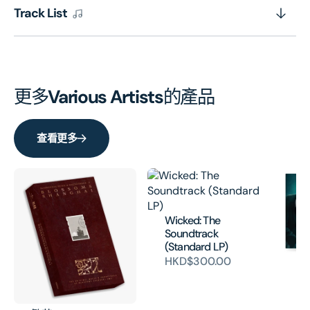
Track List
更多
Various Artists
的產品
查看更多
Wicked: The
Soundtrack
(Standard LP)
HKD$300.00
Jo
- 
Mo
(V