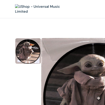
內
容
在