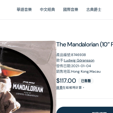
華語音樂
中文經典
國際音樂
古典爵士
The Mandalorian (10” P
產品編號:
8746938
歌手:
Ludwig Göransson
發佈日期:
2021-01-04
銷售地區:
Hong Kong,Macau
原
$117.00
已售罄
價
運費
在結帳時計算。