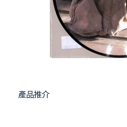
相
簿
中
開
啟
第
1
張
圖
片
產品推介