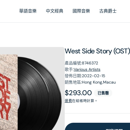
華語音樂
中文經典
國際音樂
古典爵士
West Side Story (OST) 
產品編號:
8746372
歌手:
Various Artists
發佈日期:
2022-02-15
銷售地區:
Hong Kong,Macau
原
$293.00
已售罄
價
運費
在結帳時計算。