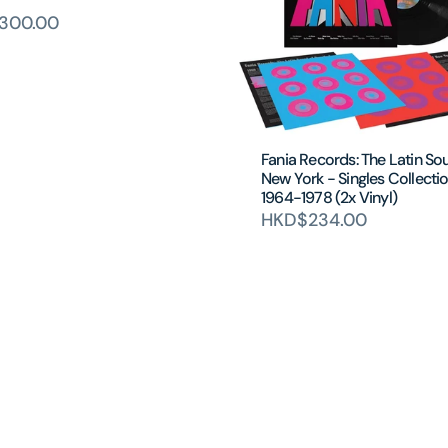
300.00
Fania Records: The Latin So
New York - Singles Collecti
1964-1978 (2x Vinyl)
HKD$234.00