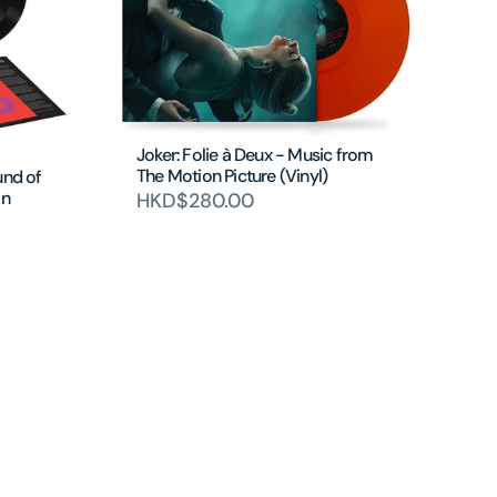
Joker: Folie à Deux - Music from
The Motion Picture (Vinyl)
und of
on
HKD$280.00