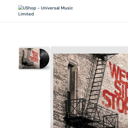
內
容
在
相
簿
中