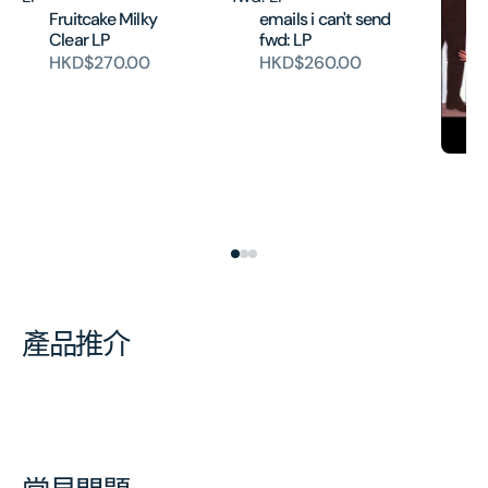
Fruitcake Milky
emails i can't send
Clear LP
fwd: LP
HKD$270.00
HKD$260.00
Ma
– 
H
產品推介