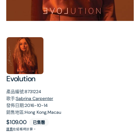
第
1
張
圖
片
Evolution
產品編號:
8731224
歌手:
Sabrina Carpenter
發佈日期:
2016-10-14
銷售地區:
Hong Kong,Macau
原
$109.00
已售罄
價
運費
在結帳時計算。