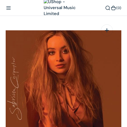
內
(0)
(0)
容
在
相
簿
中
開
啟