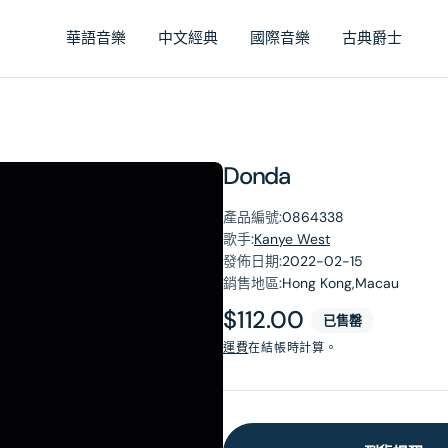
華語音樂
中文經典
國際音樂
古典爵士
Donda
產品編號:
0864338
歌手:
Kanye West
發佈日期:
2022-02-15
銷售地區:
Hong Kong,Macau
原
$112.00
已售罄
價
運費
在結帳時計算。