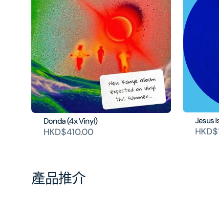
Jesus I
Donda (4x Vinyl)
HKD$
HKD$410.00
產品推介