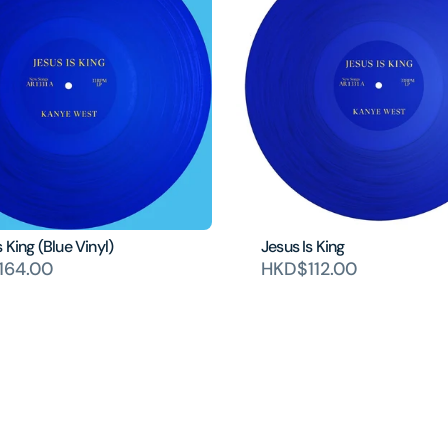
s King (Blue Vinyl)
Jesus Is King
164.00
HKD$112.00