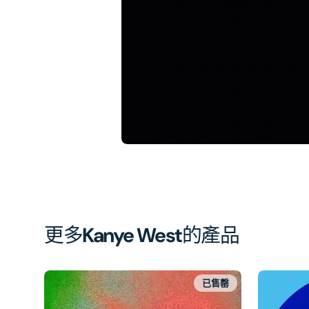
相
簿
中
開
啟
第
1
張
圖
片
更多
Kanye West
的產品
已售罄