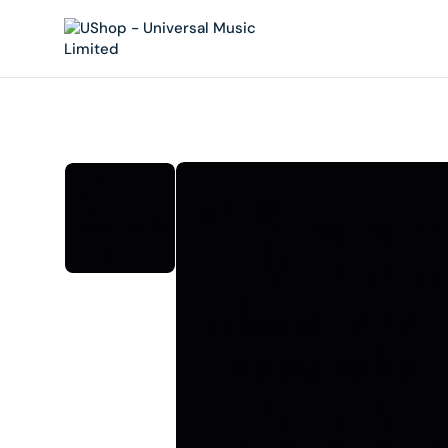
內
容
在