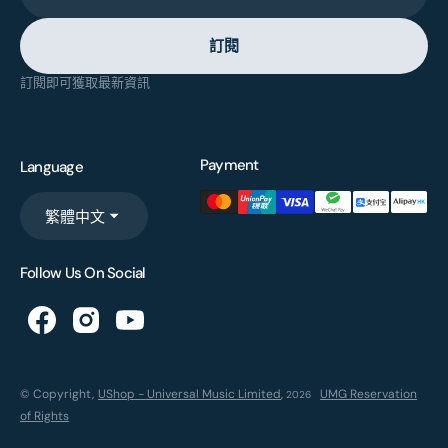
訂閱
訂閱即可獲取最新資訊
Payment
Language
繁體中文
Follow Us On Social
© Copyright,
UShop - Universal Music Limited
,
UMG Reservation
2026
of Rights