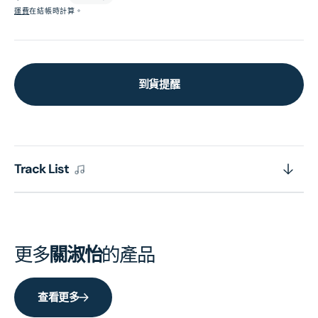
價
運費
在結帳時計算。
到貨提醒
Track List
更多
關淑怡
的產品
查看更多