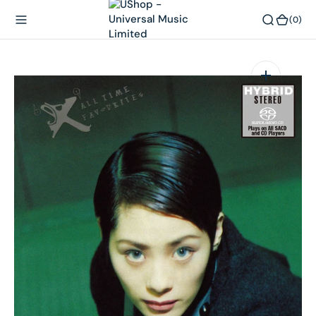
內
(0)
(0)
容
在
相
簿
中
開
啟