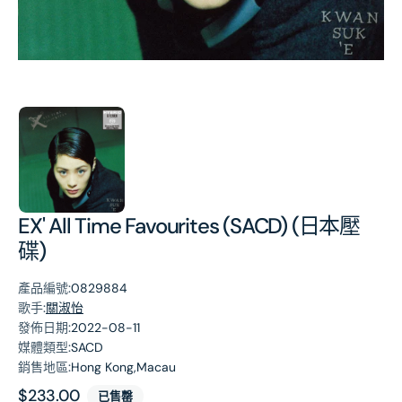
第
1
張
圖
片
EX' All Time Favourites (SACD) (日本壓
碟)
產品編號:
0829884
歌手:
關淑怡
發佈日期:
2022-08-11
媒體類型:
SACD
銷售地區:
Hong Kong,Macau
原
$233.00
已售罄