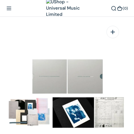
內
(0)
(0)
容
在
相
簿
中
開
啟