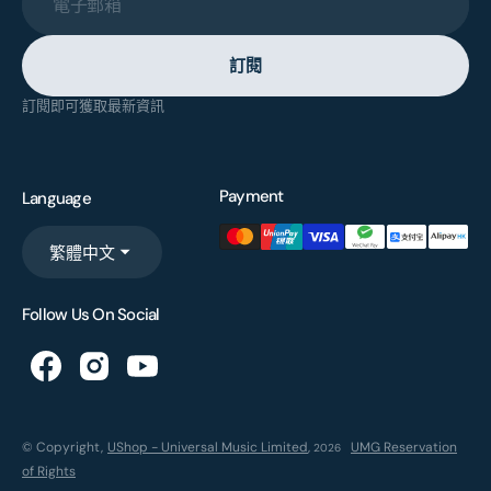
電子郵箱
訂閱
訂閱即可獲取最新資訊
Payment
Language
繁體中文
Follow Us On Social
© Copyright,
UShop - Universal Music Limited
,
UMG Reservation
2026
of Rights