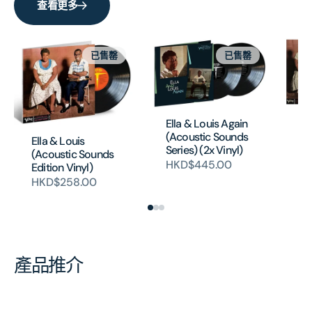
查看更多
已售罄
已售罄
El
Ella & Louis Again
(C
(Acoustic Sounds
Ella & Louis
HK
Series) (2x Vinyl)
(Acoustic Sounds
HKD$445.00
Edition Vinyl)
HKD$258.00
產品推介