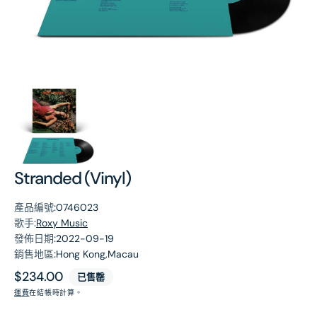
第
1
張
圖
片
Stranded (Vinyl)
產品編號:
0746023
歌手:
Roxy Music
發佈日期:
2022-09-19
銷售地區:
Hong Kong,Macau
原
$234.00
已售罄
價
運費
在結帳時計算。