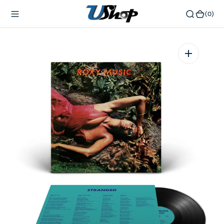
內
(0)
(0)
容
在
相
簿
中
開
啟