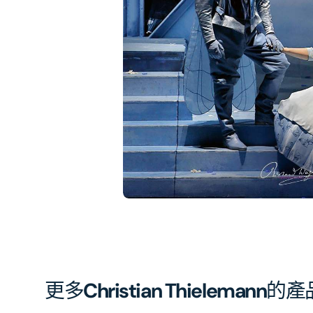
在
相
簿
中
開
啟
第
1
張
圖
片
更多
Christian Thielemann
的產