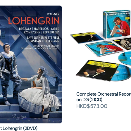
Complete Orchestral Recor
on DG (21CD)
HKD$573.00
: Lohengrin (2DVD)