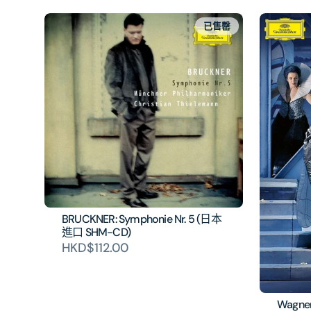
已售罄
BRUCKNER: Symphonie Nr. 5 (日本
進口 SHM-CD)
HKD$112.00
Wagner