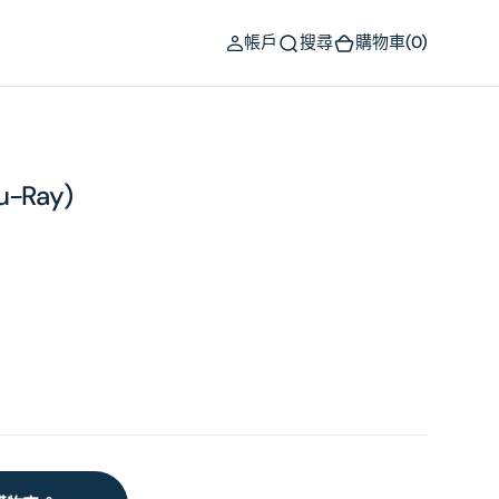
(0)
帳戶
搜尋
購物車
(0)
lu-Ray)