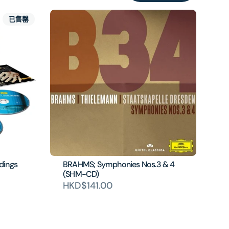
已售罄
dings
BRAHMS; Symphonies Nos.3 & 4
(SHM-CD)
HKD$141.00