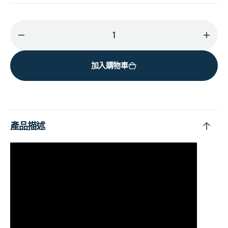
減
增
少
加
加入購物車
White
Whit
Chalk
Chal
(Vinyl)
(Viny
的
的
數
數
產品描述
量
量