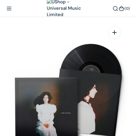
內
(0)
(0)
容
在
相
簿
中
開
啟