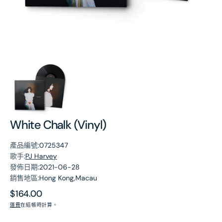
第
1
張
圖
片
White Chalk (Vinyl)
產品編號:
0725347
歌手:
PJ Harvey
發佈日期:
2021-06-28
銷售地區:
Hong Kong,Macau
原
$164.00
價
運費
在結帳時計算。