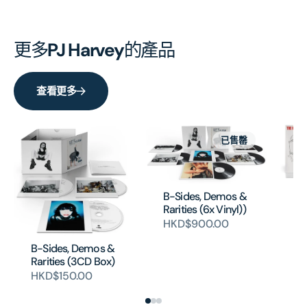
更多
PJ Harvey
的產品
查看更多
已售罄
Th
B-Sides, Demos &
De
Rarities (6x Vinyl))
(V
HKD$900.00
HK
B-Sides, Demos &
Rarities (3CD Box)
HKD$150.00