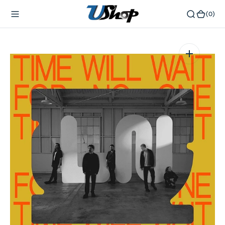
內
(0)
(0)
容
在
相
簿
中
開
啟