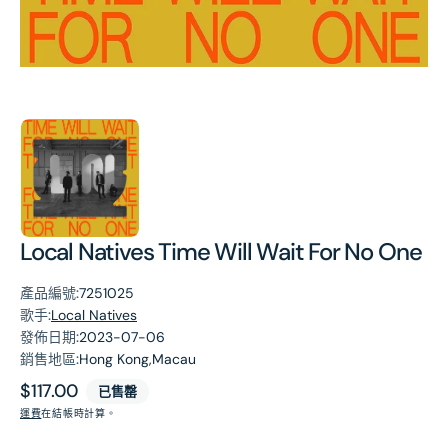
第
1
張
圖
片
Local Natives Time Will Wait For No One
產品編號:
7251025
歌手:
Local Natives
發佈日期:
2023-07-06
銷售地區:
Hong Kong,Macau
原
$117.00
已售罄
價
運費
在結帳時計算。