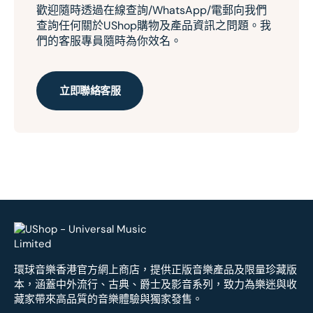
歡迎隨時透過在線查詢/WhatsApp/電郵向我們
查詢任何關於UShop購物及產品資訊之問題。我
們的客服專員隨時為你效名。
立即聯絡客服
環球音樂香港官方網上商店，提供正版音樂產品及限量珍藏版
本，涵蓋中外流行、古典、爵士及影音系列，致力為樂迷與收
藏家帶來高品質的音樂體驗與獨家發售。