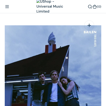
內
(0)
(0)
容
在
相
簿
中
開
啟