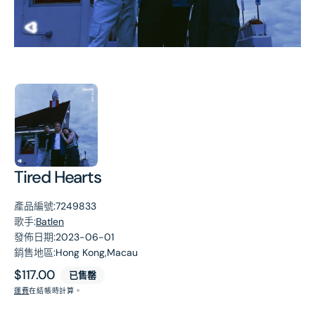
第
1
張
圖
片
Tired Hearts
產品編號:
7249833
歌手:
Batlen
發佈日期:
2023-06-01
銷售地區:
Hong Kong,Macau
原
$117.00
已售罄
價
運費
在結帳時計算。