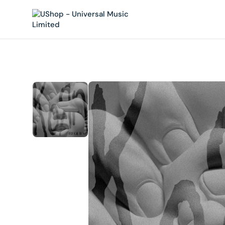
內
容
在