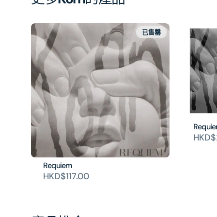
已售罄
Requie
HKD$2
Requiem
HKD$117.00