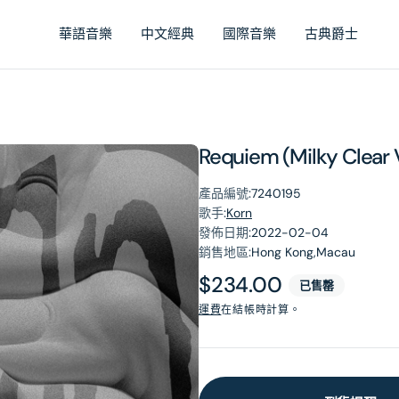
華語音樂
中文經典
國際音樂
古典爵士
Requiem (Milky Clear 
產品編號:
7240195
歌手:
Korn
發佈日期:
2022-02-04
銷售地區:
Hong Kong,Macau
原
$234.00
已售罄
價
運費
在結帳時計算。