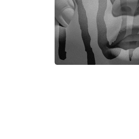
相
簿
中
開
啟
第
1
張
圖
片