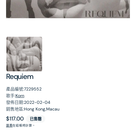
第
1
張
圖
片
Requiem
產品編號:
7229552
歌手:
Korn
發佈日期:
2022-02-04
銷售地區:
Hong Kong,Macau
原
$117.00
已售罄
價
運費
在結帳時計算。