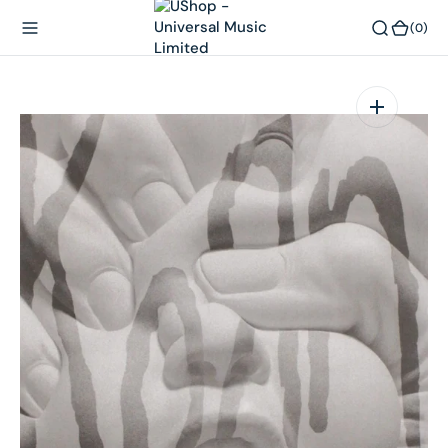
內
(0)
(0)
容
在
相
簿
中
開
啟