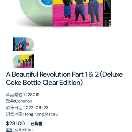
第
1
張
圖
片
A Beautiful Revolution Part 1 & 2 (Deluxe
Coke Bottle Clear Edition)
產品編號:
7228019
歌手:
Common
發佈日期:
2022-06-23
銷售地區:
Hong Kong,Macau
原
$281.00
已售罄
價
運費
在結帳時計算。