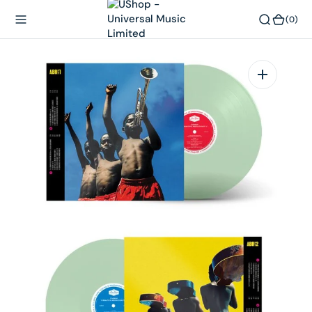
內
(0)
(0)
容
在
相
簿
中
開
啟