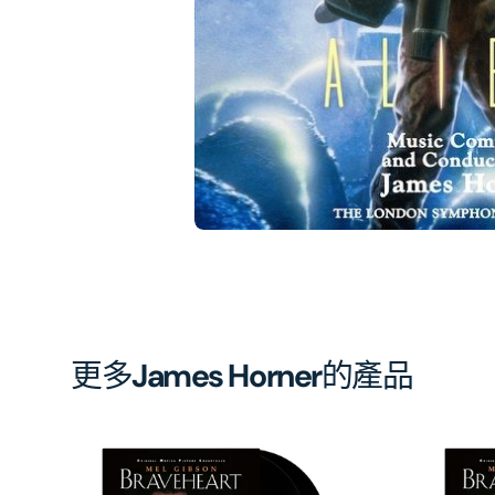
相
簿
中
開
啟
第
1
張
圖
片
更多
James Horner
的產品