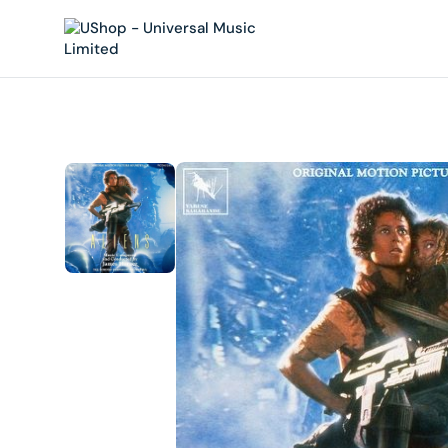
內
容
在