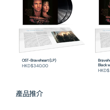
OST-Braveheart (LP)
Bravehe
Black w
HKD$340.00
HKD$
產品推介