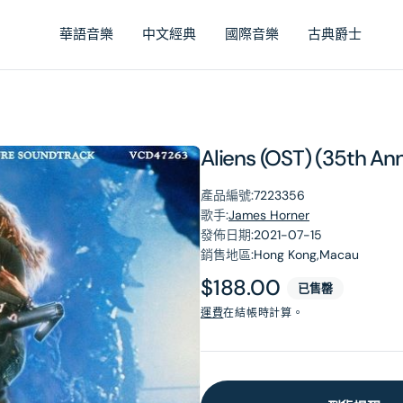
華語音樂
中文經典
國際音樂
古典爵士
Aliens (OST) (35th Ann
產品編號:
7223356
歌手:
James Horner
發佈日期:
2021-07-15
銷售地區:
Hong Kong,Macau
原
$188.00
已售罄
價
運費
在結帳時計算。