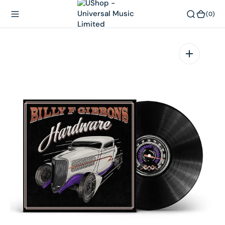
內
(0)
(0)
容
在
相
簿
中
開
啟