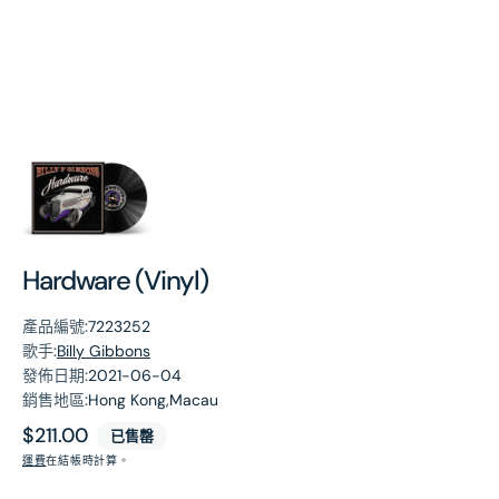
第
1
張
圖
片
Hardware (Vinyl)
產品編號:
7223252
歌手:
Billy Gibbons
發佈日期:
2021-06-04
銷售地區:
Hong Kong,Macau
原
$211.00
已售罄
價
運費
在結帳時計算。