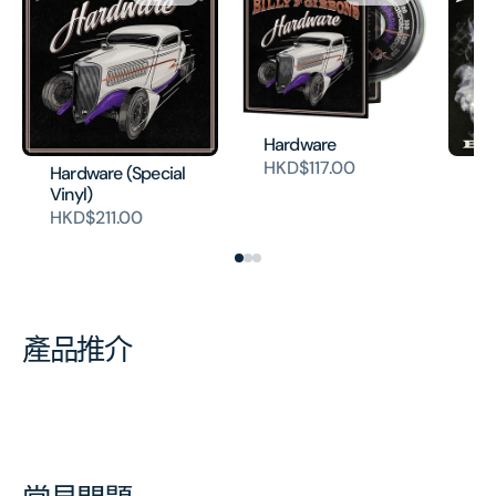
Hardware
HKD$117.00
Hardware (Special
Th
Vinyl)
(V
HKD$211.00
HK
產品推介