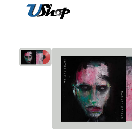
內
容
在
相
簿
中
開