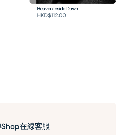
Heaven Inside Down
HKD$112.00
UShop在線客服