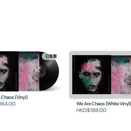
已售罄
 Chaos (Vinyl)
164.00
We Are Chaos (White Vinyl)
HKD$188.00