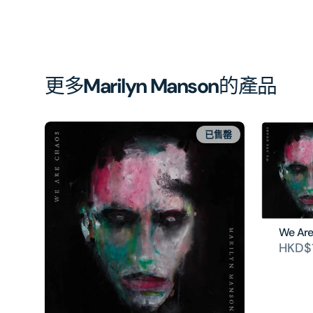
更多
Marilyn Manson
的產品
已售罄
We Are
HKD$