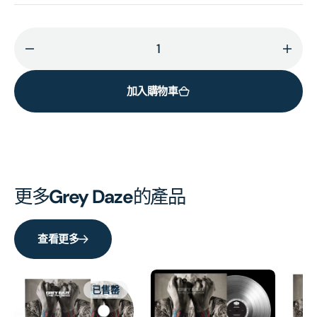
減
增
少
加
加入購物車
Amends
Ame
(Blue
(Blue
Vinyl)
Vinyl
的
的
數
數
量
量
更多
Grey Daze
的產品
查看更多
已售罄