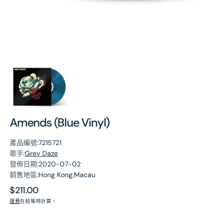
第
1
張
圖
片
Amends (Blue Vinyl)
產品編號:
7215721
歌手:
Grey Daze
發佈日期:
2020-07-02
銷售地區:
Hong Kong,Macau
原
$211.00
價
運費
在結帳時計算。