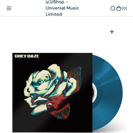
內
(0)
(0)
容
在
相
簿
中
開
啟