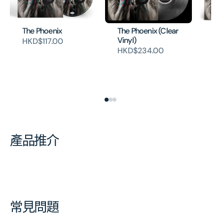
The Phoenix
The Phoenix (Clear
Th
Vinyl)
HKD$117.00
(V
HKD$234.00
HK
產品推介
常見問題