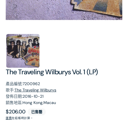
第
1
張
圖
片
The Traveling Wilburys Vol. 1 (LP)
產品編號:
7200962
歌手:
The Traveling Wilburys
發佈日期:
2016-10-21
銷售地區:
Hong Kong,Macau
原
$206.00
已售罄
價
運費
在結帳時計算。