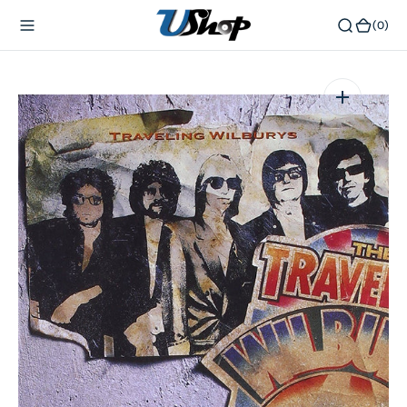
內
(0)
(0)
容
在
相
簿
中
開
啟