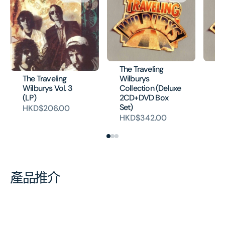
The Traveling
Th
The Traveling
Wilburys
Wi
Wilburys Vol. 3
Collection (Deluxe
Co
(LP)
2CD+DVD Box
(2
Set)
HKD$206.00
H
HKD$342.00
產品推介