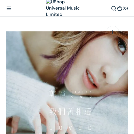
內
(0)
(0)
容
在
相
簿
中
開
啟