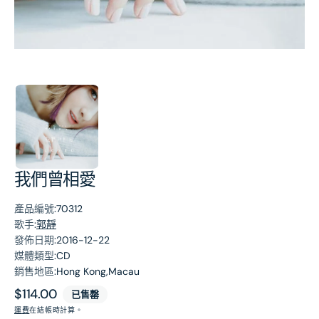
第
1
張
圖
片
我們曾相愛
產品編號:
70312
歌手:
郭靜
發佈日期:
2016-12-22
媒體類型:
CD
銷售地區:
Hong Kong,Macau
原
$114.00
已售罄
價
運費
在結帳時計算。