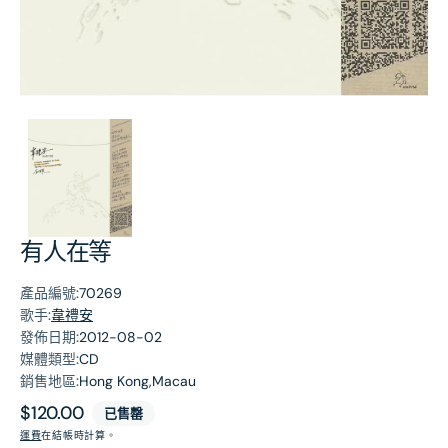
第
1
張
圖
片
有人在等
產品編號:
70269
歌手:
韋禮安
發佈日期:
2012-08-02
媒體類型:
CD
銷售地區:
Hong Kong,Macau
原
$120.00
已售罄
價
運費
在結帳時計算。