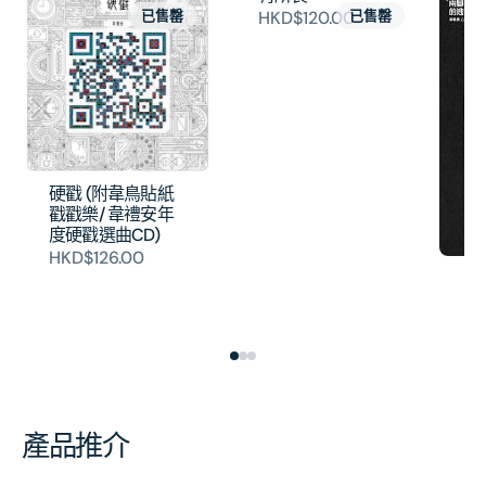
已售罄
HKD$120.00
已售罄
硬戳 (附韋鳥貼紙
戳戳樂/ 韋禮安年
度硬戳選曲CD)
HKD$126.00
兩
唱
H
產品推介