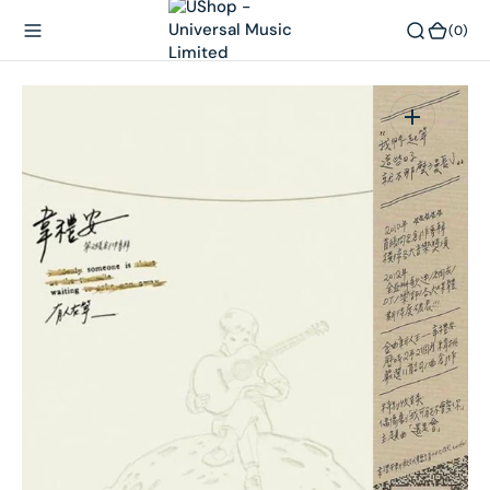
內
(0)
(0)
容
在
相
簿
中
開
啟