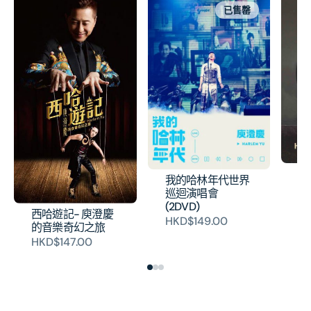
已售罄
關
我的哈林年代世界
H
巡迴演唱會
(2DVD)
西哈遊記- 庾澄慶
HKD$149.00
的音樂奇幻之旅
HKD$147.00