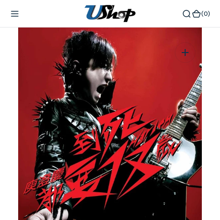
內
(0)
(0)
容
在
相
簿
中
開
啟