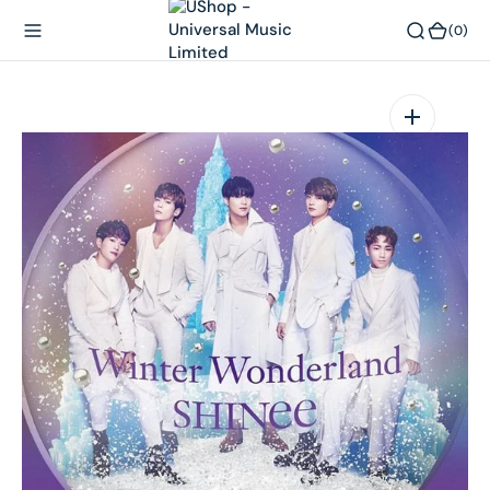
內
(0)
(0)
容
在
相
簿
中
開
啟