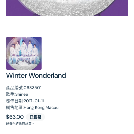
第
1
張
圖
片
Winter Wonderland
產品編號:
0683501
歌手:
Shinee
發佈日期:
2017-01-11
銷售地區:
Hong Kong,Macau
原
$63.00
已售罄
價
運費
在結帳時計算。