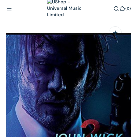
內
(0)
(0)
容
在
相
簿
中
開
啟