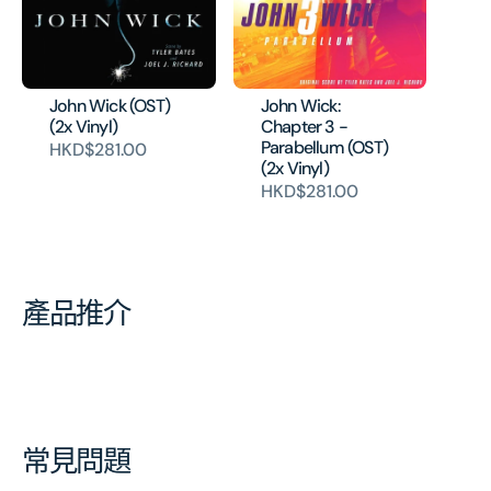
John Wick (OST)
John Wick:
(2x Vinyl)
Chapter 3 -
Parabellum (OST)
HKD$281.00
(2x Vinyl)
HKD$281.00
產品推介
常見問題