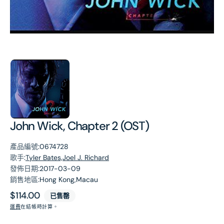
第
1
張
圖
片
John Wick, Chapter 2 (OST)
產品編號:
0674728
歌手:
Tyler Bates,Joel J. Richard
發佈日期:
2017-03-09
銷售地區:
Hong Kong,Macau
原
$114.00
已售罄
價
運費
在結帳時計算。