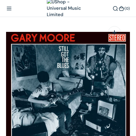
內
(0)
(0)
容
在
相
簿
中
開
啟