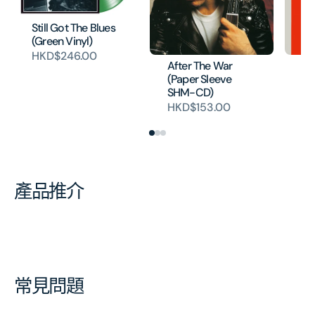
Still Got The Blues
(Green Vinyl)
HKD$246.00
After The War
We
(Paper Sleeve
(P
SHM-CD)
S
HKD$153.00
H
產品推介
常見問題