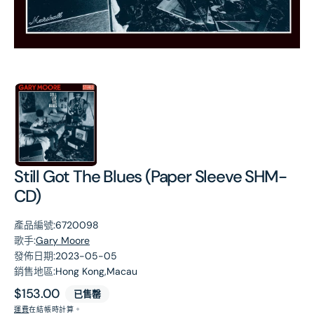
第
1
張
圖
片
Still Got The Blues (Paper Sleeve SHM-
CD)
產品編號:
6720098
歌手:
Gary Moore
發佈日期:
2023-05-05
銷售地區:
Hong Kong,Macau
原
$153.00
已售罄
價
運費
在結帳時計算。