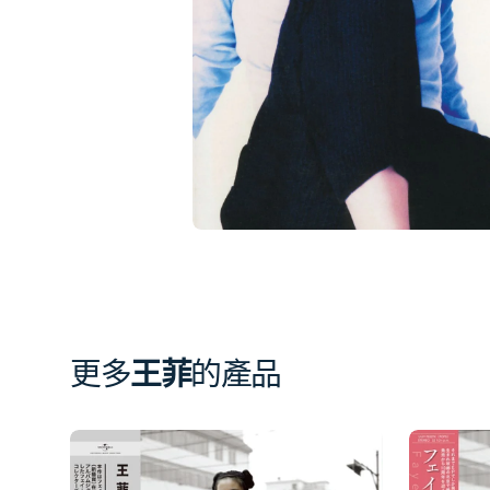
相
簿
中
開
啟
第
1
張
圖
片
更多
王菲
的產品