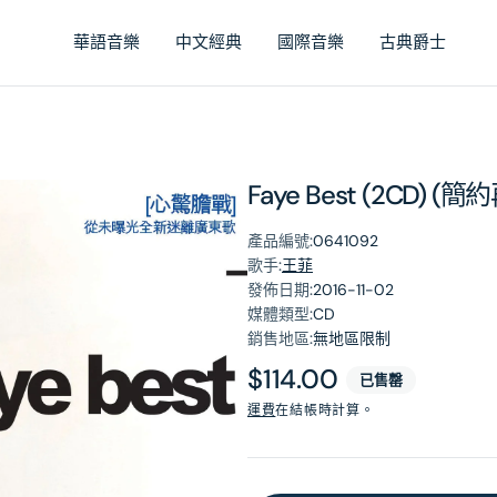
華語音樂
中文經典
國際音樂
古典爵士
Faye Best (2CD) 
產品編號:
0641092
歌手:
王菲
發佈日期:
2016-11-02
媒體類型:
CD
銷售地區:
無地區限制
原
$114.00
已售罄
價
運費
在結帳時計算。