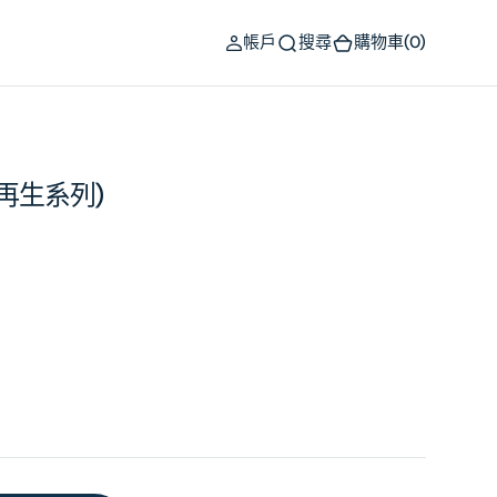
(0)
帳戶
搜尋
購物車
(0)
(簡約再生系列)