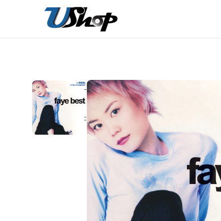
內
容
在