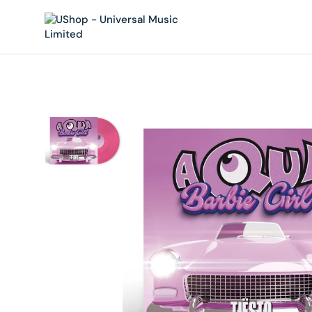
內
容
在
相
簿
中