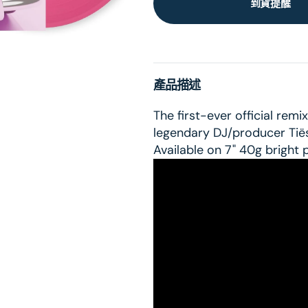
到貨提醒
產品描述
The first-ever official remix
legendary DJ/producer Tië
Available on 7" 40g bright p