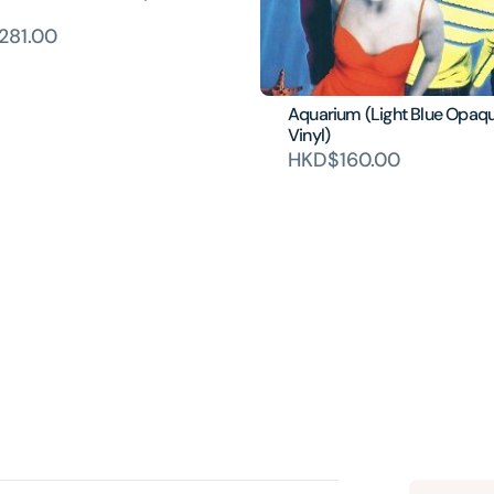
281.00
Aquarium (Light Blue Opaq
Vinyl)
HKD$160.00