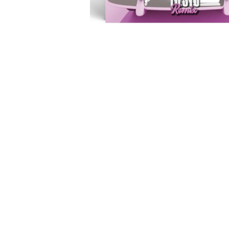
開
啟
第
1
張
圖
片