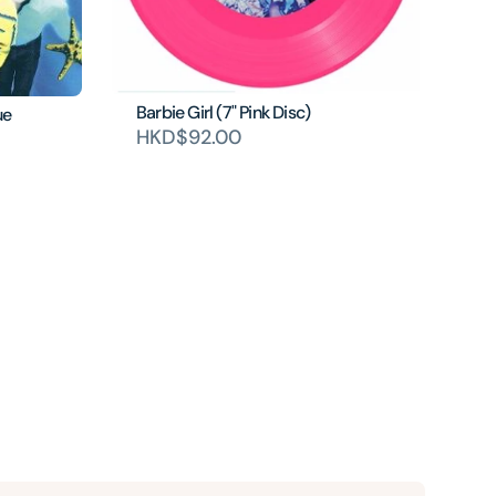
Barbie Girl (7" Pink Disc)
ue
HKD$92.00