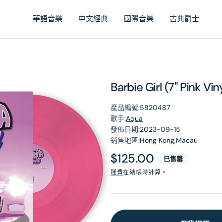
華語音樂
中文經典
國際音樂
古典爵士
Barbie Girl (7" Pink Vin
產品編號:
5820487
歌手:
Aqua
發佈日期:
2023-09-15
銷售地區:
Hong Kong,Macau
原
$125.00
已售罄
價
運費
在結帳時計算。