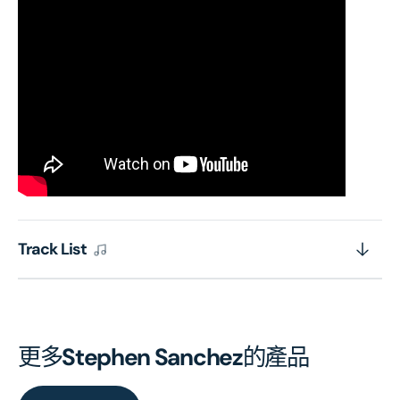
Track List
更多
Stephen Sanchez
的產品