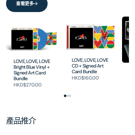
查看更多
LOVE, LOVE, LOVE
LOVE, LOVE, LOVE
CD + Signed Art
Bright Blue Vinyl +
An
Card Bundle
Signed Art Card
Vi
HKD$160.00
Bundle
HK
HKD$270.00
產品推介