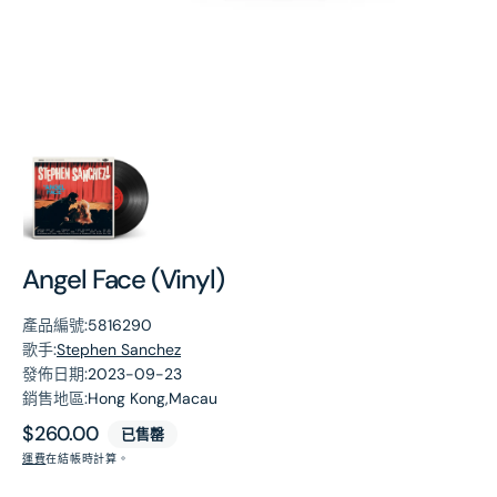
第
1
張
圖
片
Angel Face (Vinyl)
產品編號:
5816290
歌手:
Stephen Sanchez
發佈日期:
2023-09-23
銷售地區:
Hong Kong,Macau
原
$260.00
已售罄
價
運費
在結帳時計算。