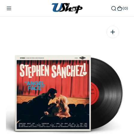
內
(0)
(0)
容
在
相
簿
中
開
啟