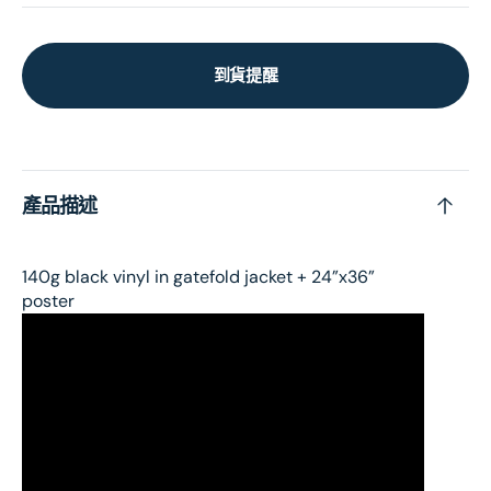
到貨提醒
產品描述
140g black vinyl in gatefold jacket + 24”x36”
poster