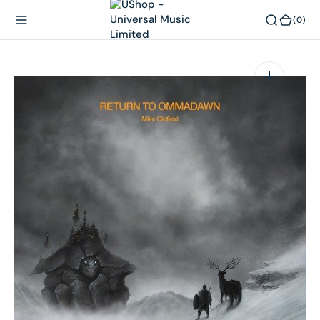
內
(0)
(0)
容
在
相
簿
中
開
啟