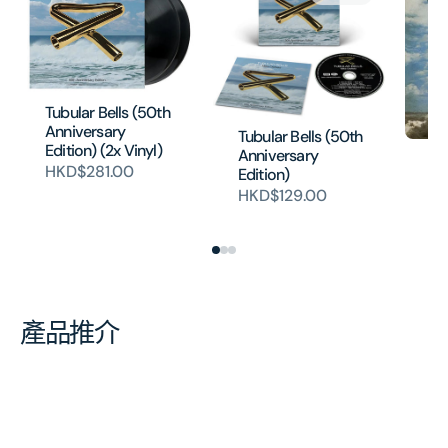
Tubular Bells (50th
Anniversary
Tubular Bells (50th
Edition) (2x Vinyl)
Tu
Anniversary
HKD$281.00
(
Edition)
本
HKD$129.00
H
產品推介