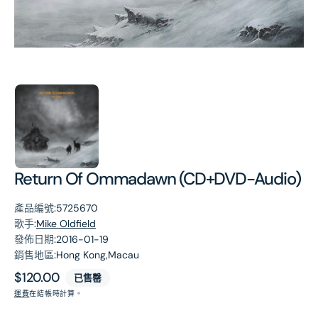
第
1
張
圖
片
Return Of Ommadawn (CD+DVD-Audio)
產品編號:
5725670
歌手:
Mike Oldfield
發佈日期:
2016-01-19
銷售地區:
Hong Kong,Macau
原
$120.00
已售罄
價
運費
在結帳時計算。