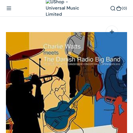
內
(0)
(0)
容
在
相
簿
中
開
啟