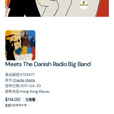
第
1
張
圖
片
Meets The Danish Radio Big Band
產品編號:
5724477
歌手:
Charlie Watts
發佈日期:
2017-04-20
銷售地區:
Hong Kong,Macau
原
$114.00
已售罄
價
運費
在結帳時計算。