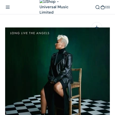
內
(0)
(0)
容
在
相
簿
中
開
啟