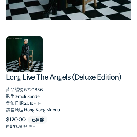
第
1
張
圖
片
Long Live The Angels (Deluxe Edition)
產品編號:
5720686
歌手:
Emeli Sandé
發佈日期:
2016-11-11
銷售地區:
Hong Kong,Macau
原
$120.00
已售罄
價
運費
在結帳時計算。